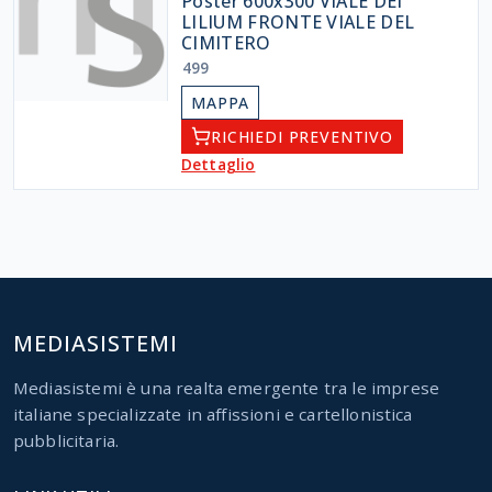
Poster 600x300 VIALE DEI
LILIUM FRONTE VIALE DEL
CIMITERO
499
MAPPA
RICHIEDI PREVENTIVO
Dettaglio
MEDIASISTEMI
Mediasistemi è una realta emergente tra le imprese
italiane specializzate in affissioni e cartellonistica
pubblicitaria.