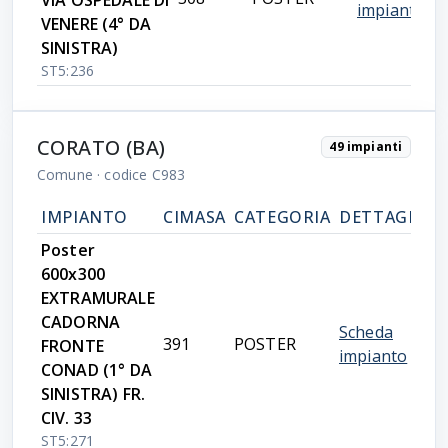
VIA OSPEDALE DI
impianto
VENERE (4° DA
SINISTRA)
ST5:236
CORATO (BA)
49 impianti
Comune
· codice C983
IMPIANTO
CIMASA
CATEGORIA
DETTAGLIO
Poster
600x300
EXTRAMURALE
CADORNA
Scheda
391
POSTER
FRONTE
impianto
CONAD (1° DA
SINISTRA) FR.
CIV. 33
ST5:271