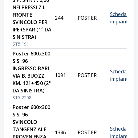
S.P. 54 KM. 0,00
NEI PRESSI Z.I.
Scheda
FRONTE
244
POSTER
impianto
SVINCOLO PER
IPERSPAR (1° DA
SINISTRA)
ST5:191
Poster 600x300
S.S. 96
INGRESSO BARI
Scheda
1091
POSTER
VIA B. BUOZZI
impianto
KM. 121+450 (2°
DA SINISTRA)
ST5:2208
Poster 600x300
S.S. 96
SVINCOLO
Scheda
TANGENZIALE
1346
POSTER
impianto
PROVENIENZA