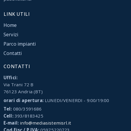
LINK UTILI
Home
Servizi
Parco impianti
Contatti
CONTATTI
Uffici:
Via Trani 72 B
76123 Andria (BT)
orari di apertura:
LUNEDI/VENERDI - 9:00/19:00
Tel:
080/3591686
Cell:
393/8183425
E-mail:
info@mediasistemisrl.it
Cod.Fisc / P.IVA:
05975220723