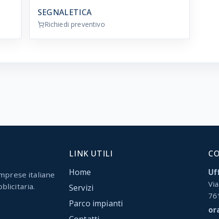
SEGNALETICA
Richiedi preventivo
LINK UTILI
C
Home
Uff
mprese italiane
Via
blicitaria.
Servizi
76
Parco impianti
or
Contatti