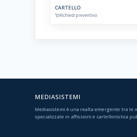
CARTELLO
Richiedi preventivo
MEDIASISTEMI
Mediasistemi è una realta emergente tra le i
specializzate in affissioni e cartellonistica pub