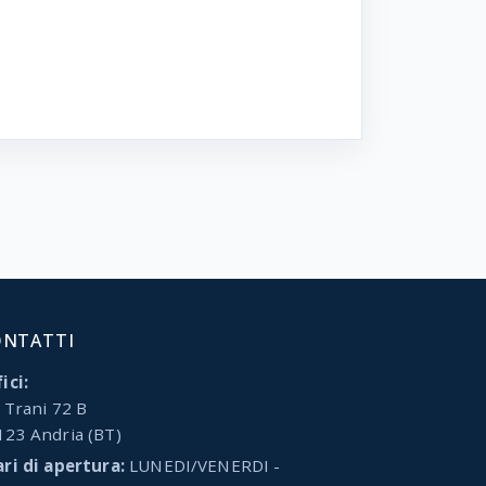
ONTATTI
ici:
 Trani 72 B
123 Andria (BT)
ari di apertura:
LUNEDI/VENERDI -