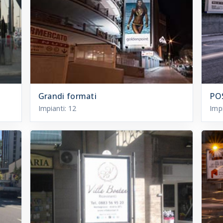
Grandi formati
PO
Impianti:
12
Imp