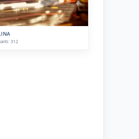
LINA
ianti:
312