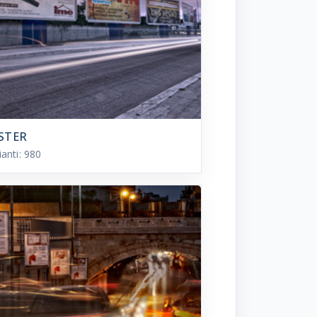
STER
ianti:
980