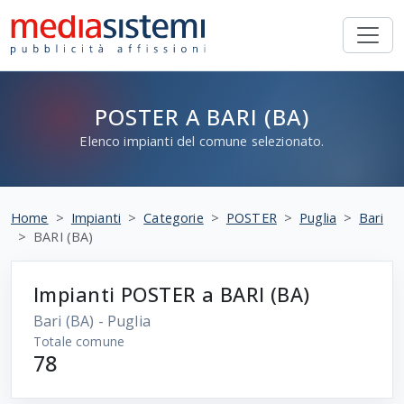
POSTER A BARI (BA)
Elenco impianti del comune selezionato.
Home
Impianti
Categorie
POSTER
Puglia
Bari
BARI (BA)
Impianti POSTER a BARI (BA)
Bari
(BA) - Puglia
Totale comune
78