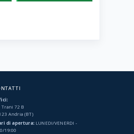
ONTATTI
ici:
 Trani 72 B
123 Andria (BT)
ari di apertura:
LUNEDI/VENERDI -
00/19:00