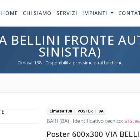
HOME
CHI SIAMO
SERVIZI
IMPIANTI
CONTA
IA BELLINI FRONTE AU
SINISTRA)
Cimasa
138
· Disponibilita prossime quattordicine
Cimasa 138
POSTER
BA
BARI (BA)
·
Identificativo tecnico:
ST5:96
Poster 600x300 VIA BELL