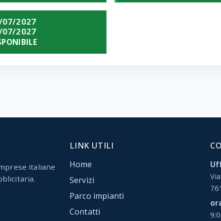
/07/2027
/07/2027
SPONIBILE
LINK UTILI
C
Home
Uff
mprese italiane
Via
blicitaria.
Servizi
76
Parco impianti
or
Contatti
9: