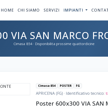
HOME
CHI SIAMO
SERVIZI
IMPIANTI
CONTA
00 VIA SAN MARCO FR
Cimasa
854
· Disponibilita prossime quattordicine
Cimasa 854
POSTER
FG
APRICENA (FG)
·
Identificativo tecnico:
S
Poster 600x300 VIA SA