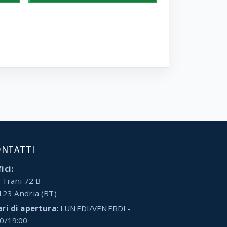
ONTATTI
ici:
 Trani 72 B
123 Andria (BT)
ari di apertura:
LUNEDI/VENERDI -
00/19:00