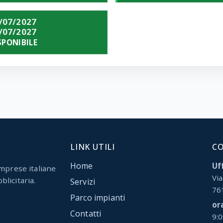
/07/2027
/07/2027
SPONIBILE
LINK UTILI
C
Home
Uff
mprese italiane
Via
blicitaria.
Servizi
76
Parco impianti
or
Contatti
9: