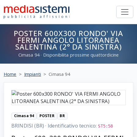
POSTER 600X300 RONDO' VIA
FERMI ANGOLO LITORANEA
SALENTINA (2° DA SINISTRA)
Cimasa
94
· Disponibilita prossime quattordicine
Home
Impianti
Cimasa 94
Cimasa 94
POSTER
BR
BRINDISI (BR)
·
Identificativo tecnico:
ST5:58