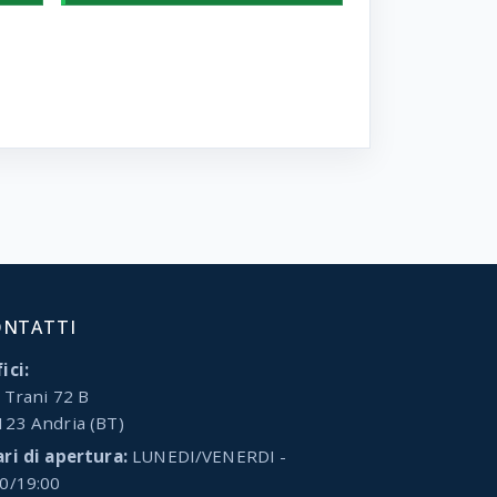
ONTATTI
ici:
 Trani 72 B
123 Andria (BT)
ari di apertura:
LUNEDI/VENERDI -
00/19:00