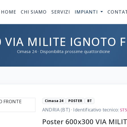
HOME
CHI SIAMO
SERVIZI
IMPIANTI
CONTA
 VIA MILITE IGNOTO 
Cimasa
24
· Disponibilita prossime quattordicine
Cimasa 24
POSTER
BT
ANDRIA (BT)
·
Identificativo tecnico:
ST5
Poster 600x300 VIA MIL