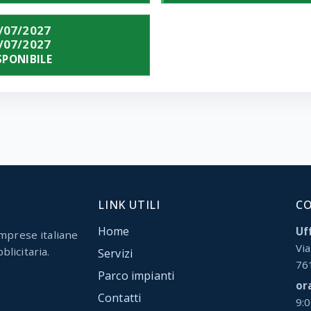
/07/2027
/07/2027
SPONIBILE
LINK UTILI
C
Home
Uff
mprese italiane
Via
blicitaria.
Servizi
76
Parco impianti
or
Contatti
9: