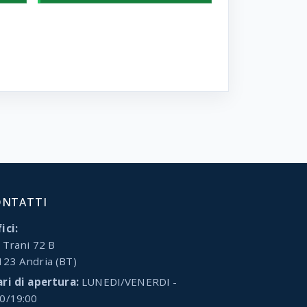
ONTATTI
ici:
 Trani 72 B
123 Andria (BT)
ari di apertura:
LUNEDI/VENERDI -
00/19:00