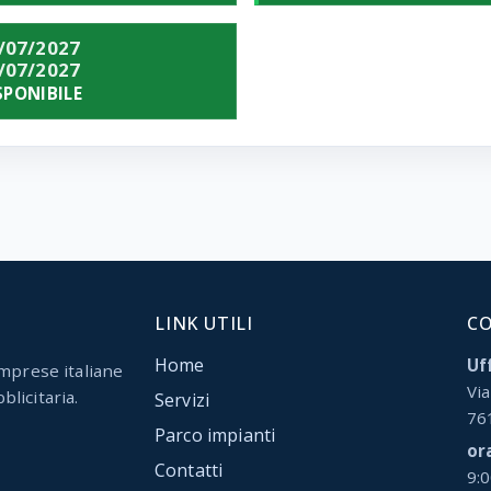
/07/2027
/07/2027
SPONIBILE
LINK UTILI
C
Home
Uff
mprese italiane
Via
blicitaria.
Servizi
76
Parco impianti
or
Contatti
9: