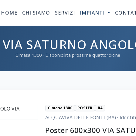
HOME
CHI SIAMO
SERVIZI
IMPIANTI
CONTA
 VIA SATURNO ANGOL
Cimasa
1300
· Disponibilita prossime quattordicine
Cimasa 1300
POSTER
BA
ACQUAVIVA DELLE FONTI (BA)
·
Identif
Poster 600x300 VIA SA