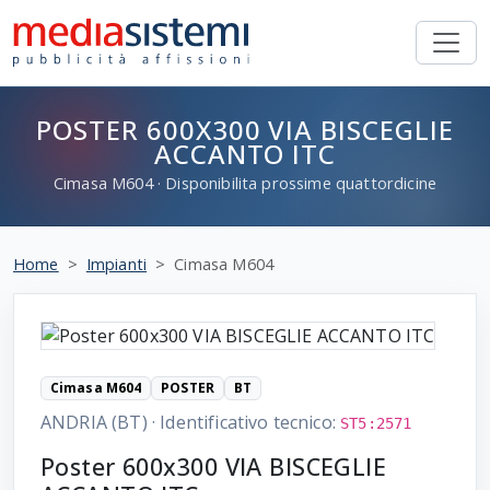
POSTER 600X300 VIA BISCEGLIE
ACCANTO ITC
Cimasa
M604
· Disponibilita prossime quattordicine
Home
Impianti
Cimasa M604
Cimasa M604
POSTER
BT
ANDRIA (BT)
·
Identificativo tecnico:
ST5:2571
Poster 600x300 VIA BISCEGLIE