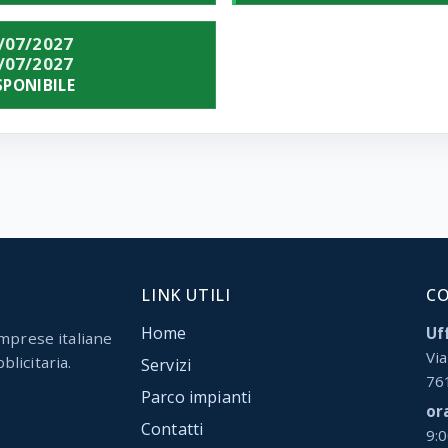
/07/2027
/07/2027
SPONIBILE
LINK UTILI
C
Home
Uff
mprese italiane
Via
blicitaria.
Servizi
76
Parco impianti
or
Contatti
9: