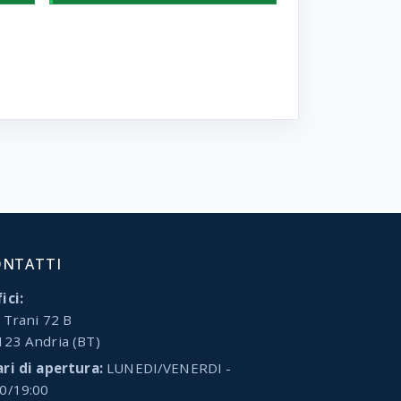
ONTATTI
ici:
 Trani 72 B
123 Andria (BT)
ari di apertura:
LUNEDI/VENERDI -
00/19:00