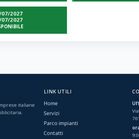
/07/2027
/07/2027
SPONIBILE
LINK UTILI
C
Home
Uff
mprese italiane
Via
blicitaria.
Servizi
76
Parco impianti
or
Contatti
9: