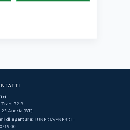
ONTATTI
ici:
 Trani 72 B
123 Andria (BT)
ari di apertura:
LUNEDI/VENERDI -
00/19:00