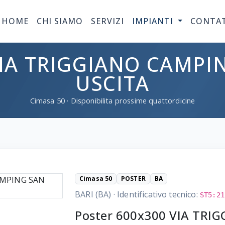
HOME
CHI SIAMO
SERVIZI
IMPIANTI
CONTA
IA TRIGGIANO CAMPI
USCITA
Cimasa
50
· Disponibilita prossime quattordicine
Cimasa 50
POSTER
BA
BARI (BA)
·
Identificativo tecnico:
ST5:21
Poster 600x300 VIA TRI