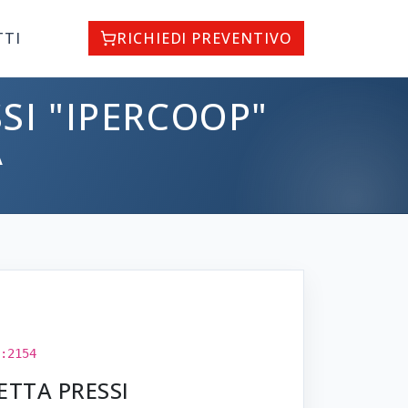
TTI
RICHIEDI PREVENTIVO
SI "IPERCOOP"
A
:2154
ETTA PRESSI