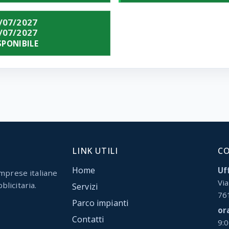
/07/2027
/07/2027
SPONIBILE
LINK UTILI
C
Home
Uff
mprese italiane
Via
blicitaria.
Servizi
76
Parco impianti
or
Contatti
9: