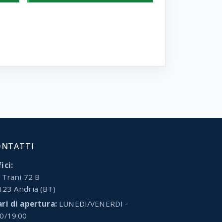
ONTATTI
ici:
 Trani 72 B
123 Andria (BT)
ari di apertura:
LUNEDI/VENERDI -
00/19:00