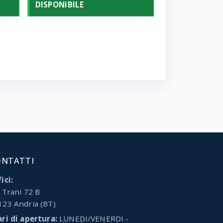
DISPONIBILE
ONTATTI
ici:
 Trani 72 B
123 Andria (BT)
ari di apertura:
LUNEDI/VENERDI -