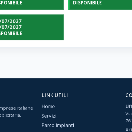
SPONIBILE
DISPONIBILE
/07/2027
/07/2027
SPONIBILE
LINK UTILI
C
Home
Uff
mprese italiane
Via
blicitaria.
Servizi
76
Parco impianti
or