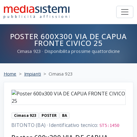
POSTER 600X300 VIA DE CAPUA
FRONTE CIVICO 25
Cimasa
923
· Disponibilita prossime quattordicine
Home
Impianti
Cimasa 923
Cimasa 923
POSTER
BA
BITONTO (BA)
·
Identificativo tecnico:
ST5:1450