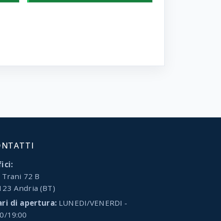
ONTATTI
ici:
 Trani 72 B
123 Andria (BT)
ari di apertura:
LUNEDI/VENERDI -
00/19:00