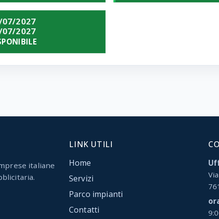
/07/2027
/07/2027
SPONIBILE
LINK UTILI
C
Home
Uff
mprese italiane
Via
blicitaria.
Servizi
76
Parco impianti
or
Contatti
9: