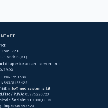
ONTATTI
ici:
 Trani 72 B
123 Andria (BT)
ari di apertura:
LUNEDI/VENERDI -
00/19:00
:
080/3591686
l:
393/8183425
mail:
info@mediasistemisrl.it
.Fisc / P.IVA:
05975220723
pitale Sociale:
119.000,00 IV
g. Imprese:
453620