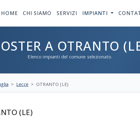
HOME
CHI SIAMO
SERVIZI
IMPIANTI
CONTA
POSTER A OTRANTO (LE
Elenco impianti del comune selezionato.
glia
Lecce
OTRANTO (LE)
ANTO (LE)