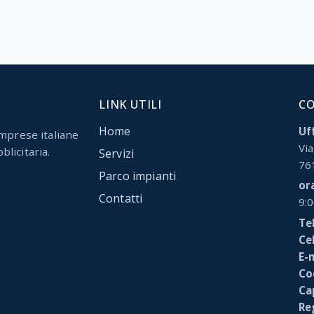
LINK UTILI
C
Home
Uff
mprese italiane
Via
blicitaria.
Servizi
76
Parco impianti
or
Contatti
9:
Tel
Cel
E-
Cod
Ca
Re