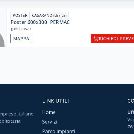
POSTER
CASARANO (LE) (LE)
Poster 600x300 IPERMAC
gestcasar
MAPPA
RICHIEDI PREV
LINK UTILI
C
Home
Uff
mprese italiane
Via
blicitaria.
Servizi
76
Parco impianti