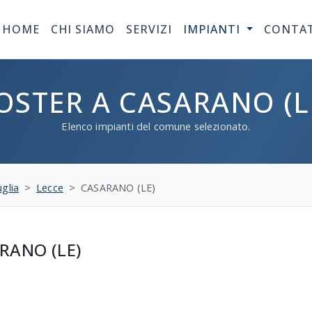
HOME
CHI SIAMO
SERVIZI
IMPIANTI
CONTA
OSTER A CASARANO (L
Elenco impianti del comune selezionato.
glia
Lecce
CASARANO (LE)
ARANO (LE)