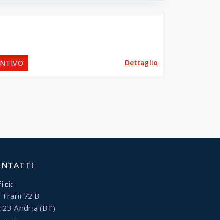
Dettaglio
ENTIVO
ONTATTI
ici:
 Trani 72 B
123 Andria (BT)