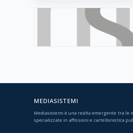
MEDIASISTEMI
Mediasistemi è una realta emergente tra le i
specializzate in affissioni e cartellonistica pub