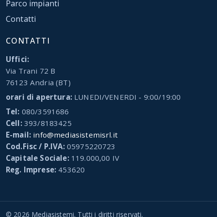
Parco impianti
Contatti
CONTATTI
Uffici:
Via Trani 72 B
76123 Andria (BT)
orari di apertura:
LUNEDI/VENERDI - 9:00/19:00
Tel:
080/3591686
Cell:
393/8183425
E-mail:
info@mediasistemisrl.it
Cod.Fisc / P.IVA:
05975220723
Capitale Sociale:
119.000,00 IV
Reg. Imprese:
453620
©
2026
Mediasistemi
. Tutti i diritti riservati.