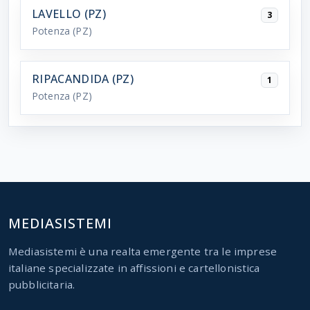
LAVELLO (PZ)
3
Potenza
(PZ)
RIPACANDIDA (PZ)
1
Potenza
(PZ)
MEDIASISTEMI
Mediasistemi è una realta emergente tra le imprese
italiane specializzate in affissioni e cartellonistica
pubblicitaria.