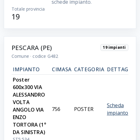
schede impianto.
Totale provincia
19
PESCARA (PE)
19 impianti
Comune
· codice G482
IMPIANTO
CIMASA
CATEGORIA
DETTAGLIO
Poster
600x300 VIA
ALESSANDRO
VOLTA
Scheda
756
POSTER
ANGOLO VIA
impianto
ENZO
TORTORA (1°
DA SINISTRA)
ST5:534