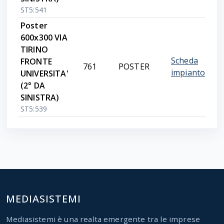
ST5:541
Poster
600x300 VIA
TIRINO
Scheda
FRONTE
761
POSTER
impianto
UNIVERSITA'
(2° DA
SINISTRA)
ST5:539
MEDIASISTEMI
Mediasistemi è una realta emergente tra le imprese