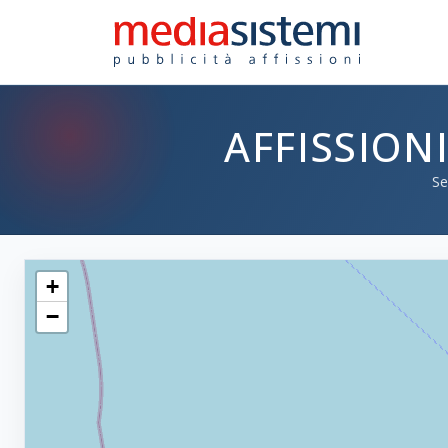
AFFISSION
Se
+
−