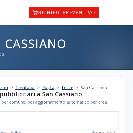
TTI
RICHIEDI PREVENTIVO
N CASSIANO
ea.
anti
Territorio
Puglia
Lecce
San Cassiano
pubblicitari a San Cassiano
ale per comune, poi aggiornamento automatico per area
area visibile
Errore ricerca