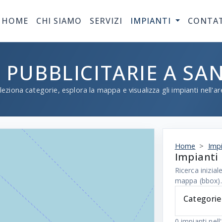
HOME
CHI SIAMO
SERVIZI
IMPIANTI
CONTA
I PUBBLICITARIE A SA
leziona categorie, esplora la mappa e visualizza gli impianti nell'ar
Home
Impi
Impianti 
Ricerca inizi
mappa (bbox).
Categorie
0
impianti nell'