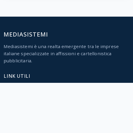
MEDIASISTEMI
Mediasistemi è una realta emergente tra le imprese
italiane specializzate in affissioni e cartellonistica
pubblicitaria.
LINK UTILI
Home
Servizi
Parco impianti
Contatti
CONTATTI