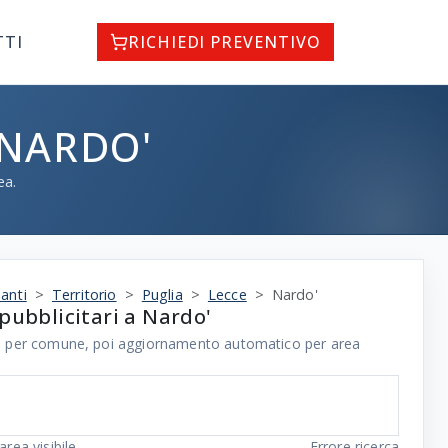
TTI
RICHIEDI PREVENTIVO
 NARDO'
ea.
anti
Territorio
Puglia
Lecce
Nardo'
pubblicitari a Nardo'
ale per comune, poi aggiornamento automatico per area
area visibile
Errore ricerca