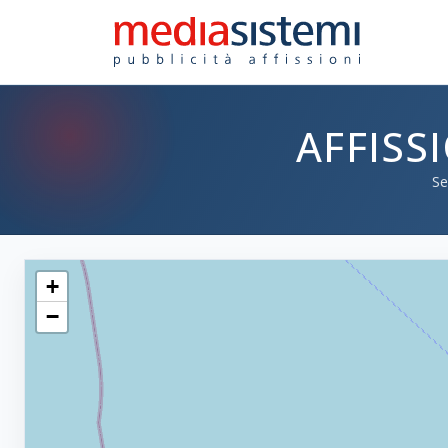
AFFISS
Se
+
−