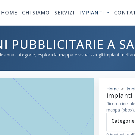
HOME
CHI SIAMO
SERVIZI
IMPIANTI
CONTA
NI PUBBLICITARIE A S
leziona categorie, esplora la mappa e visualizza gli impianti nell'ar
Home
Impi
Impianti 
Ricerca inizi
mappa (bbox).
Categorie
0
impianti nell'