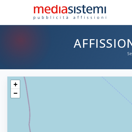
AFFISSIO
Se
+
−