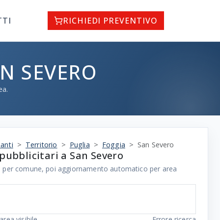
TTI
RICHIEDI PREVENTIVO
AN SEVERO
ea.
anti
Territorio
Puglia
Foggia
San Severo
pubblicitari a San Severo
ale per comune, poi aggiornamento automatico per area
area visibile
Errore ricerca