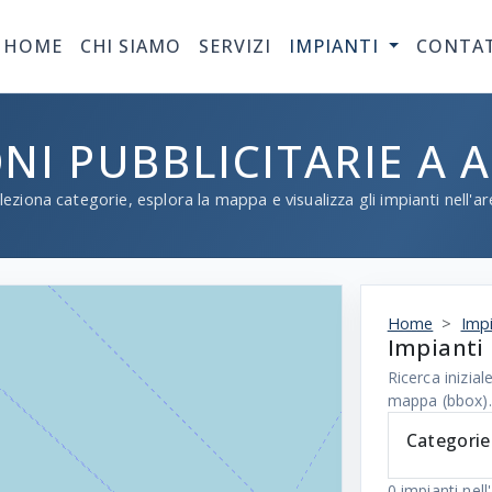
HOME
CHI SIAMO
SERVIZI
IMPIANTI
CONTA
ONI PUBBLICITARIE A 
leziona categorie, esplora la mappa e visualizza gli impianti nell'ar
Home
Impi
Impianti 
Ricerca inizi
mappa (bbox).
Categorie
0
impianti nell'