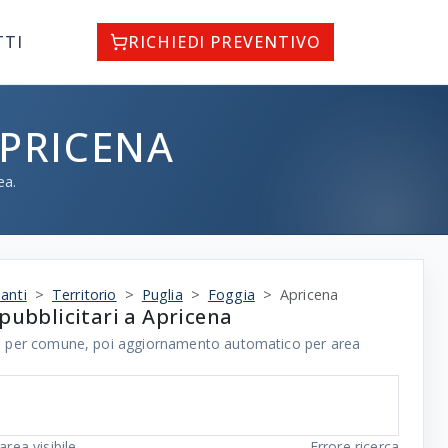
TTI
RICHIEDI PREVENTIVO
APRICENA
ea.
anti
Territorio
Puglia
Foggia
Apricena
pubblicitari a Apricena
ale per comune, poi aggiornamento automatico per area
area visibile
Errore ricerca