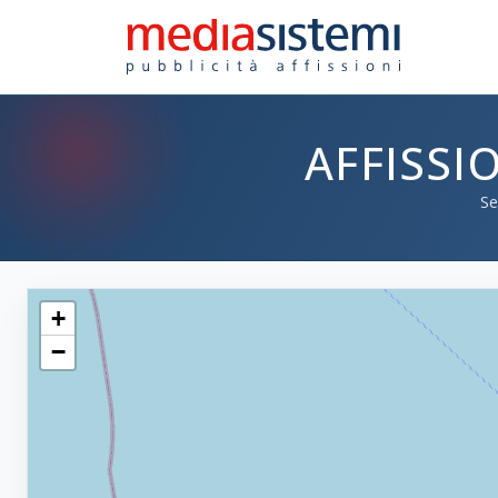
AFFISSI
Se
+
−