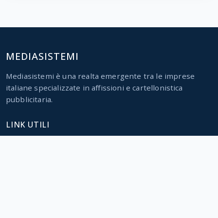
MEDIASISTEMI
Mediasistemi è una realta emergente tra le imprese
italiane specializzate in affissioni e cartellonistica
pubblicitaria.
LINK UTILI
Home
Servizi
Parco impianti
Contatti
CONTATTI