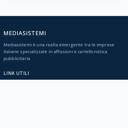
MEDIASISTEMI
Mediasistemi è una realta emergente tra le imprese
italiane specializzate in affissioni e cartellonistica
pubblicitaria.
LINK UTILI
Home
Servizi
Parco impianti
Contatti
CONTATTI