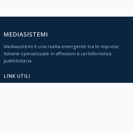
MEDIASISTEMI
Mediasistemi è una realta emergente tra le imprese
italiane specializzate in affissioni e cartellonistica
pubblicitaria.
LINK UTILI
Home
Servizi
Parco impianti
Contatti
CONTATTI