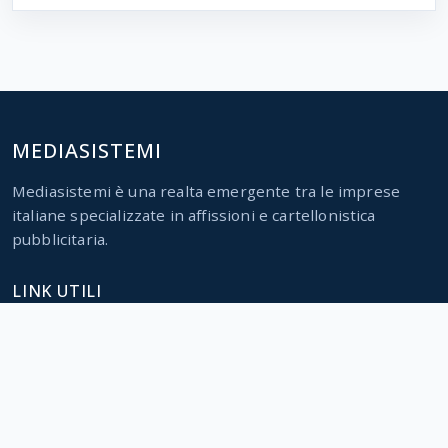
MEDIASISTEMI
Mediasistemi è una realta emergente tra le imprese
italiane specializzate in affissioni e cartellonistica
pubblicitaria.
LINK UTILI
Home
Servizi
Parco impianti
Contatti